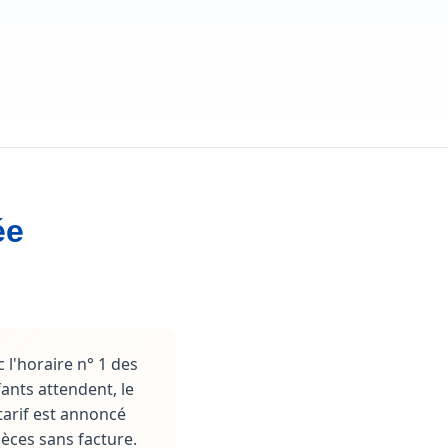
ée
 l'horaire n° 1 des
fants attendent, le
 tarif est annoncé
pèces sans facture.