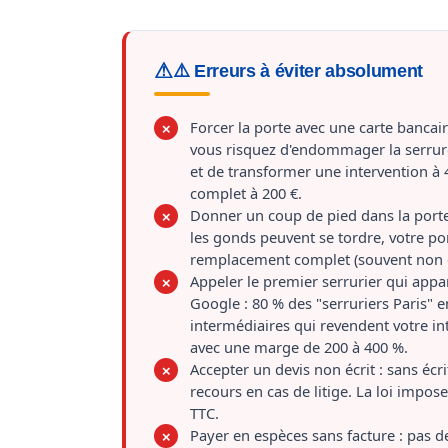
⚠️ Erreurs à éviter absolument
Forcer la porte avec une carte bancair
✗
vous risquez d'endommager la serrure
et de transformer une intervention à
complet à 200 €.
Donner un coup de pied dans la porte 
✗
les gonds peuvent se tordre, votre po
remplacement complet (souvent non co
Appeler le premier serrurier qui appar
✗
Google : 80 % des "serruriers Paris" e
intermédiaires qui revendent votre in
avec une marge de 200 à 400 %.
Accepter un devis non écrit : sans écr
✗
recours en cas de litige. La loi impose
TTC.
Payer en espèces sans facture : pas d
✗