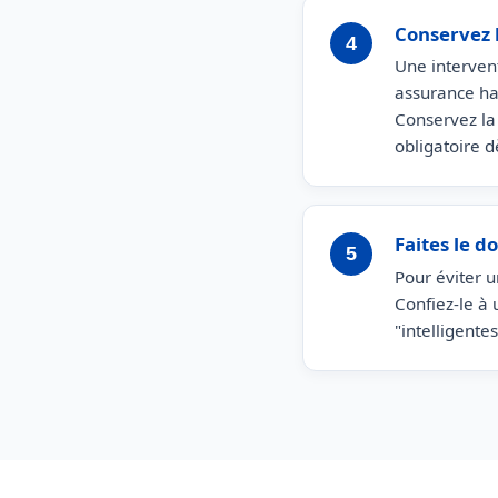
Conservez l
4
Une intervent
assurance hab
Conservez la 
obligatoire d
Faites le d
5
Pour éviter u
Confiez-le à 
"intelligente