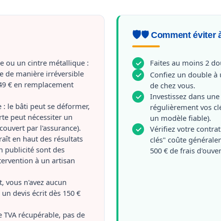
🛡️ Comment éviter à
e ou un cintre métallique :
Faites au moins 2 do
✓
 de manière irréversible
Confiez un double à 
✓
 49 € en remplacement
de chez vous.
Investissez dans une 
✓
: le bâti peut se déformer,
régulièrement vos clé
rte peut nécessiter un
un modèle fiable).
uvert par l'assurance).
Vérifiez votre contrat
✓
aît en haut des résultats
clés" coûte générale
n publicité sont des
500 € de frais d'ouve
tervention à un artisan
it, vous n'avez aucun
 un devis écrit dès 150 €
e TVA récupérable, pas de