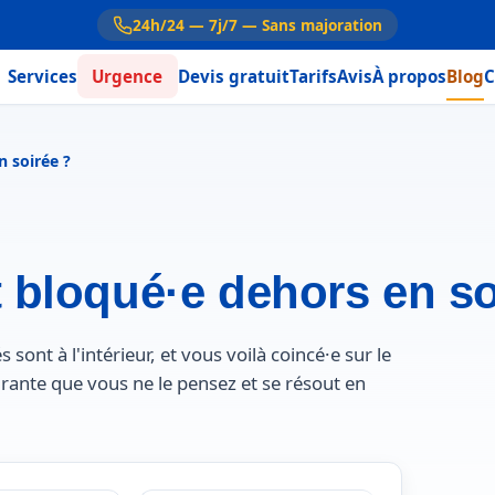
24h/24 — 7j/7 — Sans majoration
Services
Urgence
Devis gratuit
Tarifs
Avis
À propos
Blog
C
n soirée ?
t bloqué·e dehors en so
 sont à l'intérieur, et vous voilà coincé·e sur le
ourante que vous ne le pensez et se résout en