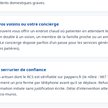
idents domestiques graves.
vos voisins ou votre concierge
euvent vous offrir un endroit chaud où patienter en attendant le 
un double à un voisin, un membre de la famille proche ou un am
 Le concierge dispose parfois d'un passe pour les services géné
es palières).
 serrurier de confiance
n artisan dont le RCS est vérifiable sur pappers.fr (le nôtre : 9
ment un prix ferme par téléphone avant qu'il se déplace. Refuse
imation initiale sans justification écrite. Délai d'intervention at
ntra-muros.