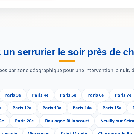
 un serrurier le soir près de c
ées par zone géographique pour une intervention la nuit, d
Paris 3e
Paris 4e
Paris 5e
Paris 6e
Paris 7e
e
Paris 12e
Paris 13e
Paris 14e
Paris 15e
9e
Paris 20e
Boulogne-Billancourt
Neuilly-sur-Sein
urbevoie
Vincennes
Saint-Mandé
Charenton-le-Po