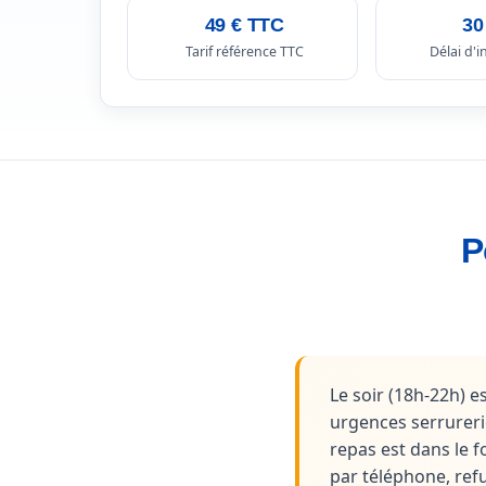
49 € TTC
30
Tarif référence TTC
Délai d'
P
Le soir (18h-22h) e
urgences serrurerie.
repas est dans le f
par téléphone, ref