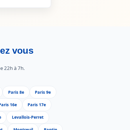
hez vous
e 22h à 7h.
Paris 8e
Paris 9e
Paris 16e
Paris 17e
e
Levallois-Perret
nt
Montreuil
Pantin