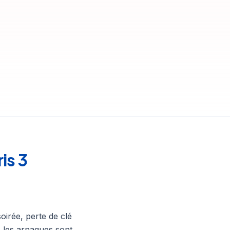
is 3
oirée, perte de clé
 les arnaques sont