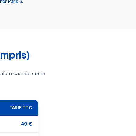
rier Paris 3
.
ompris)
ation cachée sur la
TARIF TTC
49 €