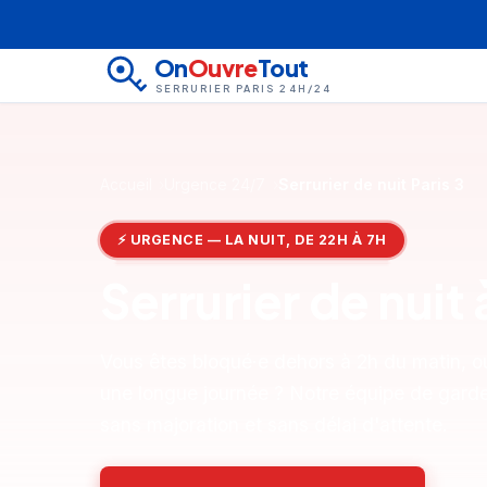
On
Ouvre
Tout
SERRURIER PARIS 24H/24
Accueil
Urgence 24/7
Serrurier de nuit Paris 3
⚡ URGENCE — LA NUIT, DE 22H À 7H
Serrurier de nuit
Vous êtes bloqué·e dehors à 2h du matin, ou
une longue journée ? Notre équipe de garde 
sans majoration et sans délai d'attente.