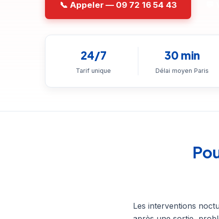
📞 Appeler — 09 72 16 54 43
💬
24/7
30 min
Tarif unique
Délai moyen Paris
Pou
Les interventions noctu
après une sortie, prob