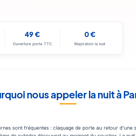
 WhatsApp
49 €
0 €
Ouverture porte TTC
Majoration la nuit
rquoi nous appeler la nuit à Par
rnes sont fréquentes : claquage de porte au retour d'une s
lème de cylindre découvert au moment du coucher. La nuit,