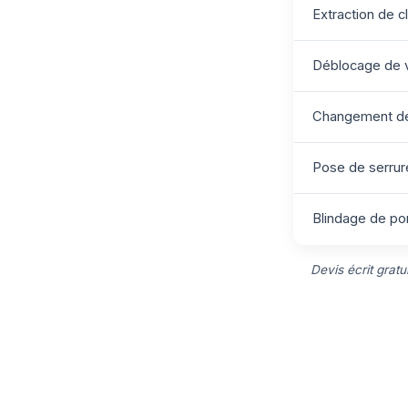
Extraction de c
Déblocage de v
Changement de 
Pose de serrure
Blindage de por
Devis écrit grat