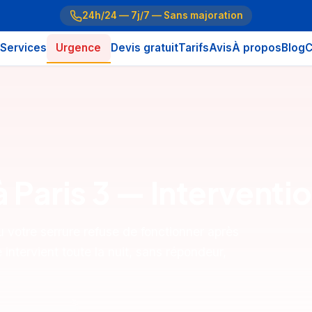
24h/24 — 7j/7 — Sans majoration
Services
Urgence
Devis gratuit
Tarifs
Avis
À propos
Blog
C
 à Paris 3 — Intervent
 votre serrure refuse de fonctionner après
intervient toute la nuit, sans répondeur,