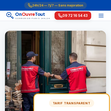
24h/24 — 7j/7 — Sans majoration
On
Ouvre
Tout
09 72 16 54 43
SERRURIER PARIS 24H/24
TARIF TRANSPARENT