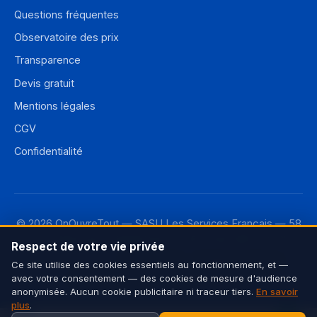
Questions fréquentes
Observatoire des prix
Transparence
Devis gratuit
Mentions légales
CGV
Confidentialité
© 2026 OnOuvreTout — SASU Les Services Français — 58
rue de Monceau, 75008 Paris — RCS Paris 987 733 110
Respect de votre vie privée
Découvrez aussi :
OnLeveTout
·
OnDébouchetout
·
Ce site utilise des cookies essentiels au fonctionnement, et —
OnDeRatiseTout
·
CleanMonAppart
avec votre consentement — des cookies de mesure d'audience
anonymisée. Aucun cookie publicitaire ni traceur tiers.
En savoir
plus
.