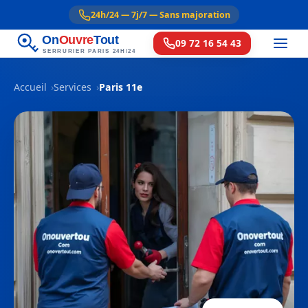
24h/24 — 7j/7 — Sans majoration
On
Ouvre
Tout
09 72 16 54 43
SERRURIER PARIS 24H/24
Accueil
Services
Paris 11e