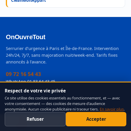
CleanMonAppart
OnOuvreTout
Serrurier d’urgence à Paris et Île-de-France. Intervention
24h/24, 7j/7, sans majoration nuit/week-end. Tarifs fixes
annoncés à l’avance.
09 72 16 54 43
WhatsApp 01 83 64 43 45
contact@onouvretout.com
Respect de votre vie privée
Ce site utilise des cookies essentiels au fonctionnement, et — avec
votre consentement — des cookies de mesure d'audience
Services
anonymisée. Aucun cookie publicitaire ni traceur tiers.
En savoir plus
.
Refuser
Accepter
Ouverture de porte
Appeler
WhatsApp
Devis
Changement de serrure