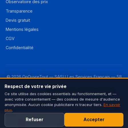
Observatoire des prix
Transparence
Devis gratuit
Mentions légales
CGV
Confidentialité
© 2026 OnOuvreTout — SASU Les Services Français — 58
rue de Monceau, 75008 Paris — RCS Paris 987 733 110
Respect de votre vie privée
Découvrez aussi :
OnLeveTout
·
OnDébouchetout
·
Ce site utilise des cookies essentiels au fonctionnement, et —
OnDeRatiseTout
·
CleanMonAppart
avec votre consentement — des cookies de mesure d'audience
anonymisée. Aucun cookie publicitaire ni traceur tiers.
En savoir
plus
.
Refuser
Accepter
Appeler
WhatsApp
Devis