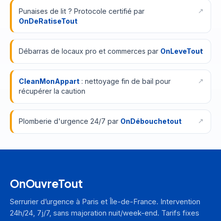
Punaises de lit ? Protocole certifié par
OnDeRatiseTout
Débarras de locaux pro et commerces par
OnLeveTout
CleanMonAppart
: nettoyage fin de bail pour
récupérer la caution
Plomberie d'urgence 24/7 par
OnDébouchetout
OnOuvreTout
Serrurier d’urgence à Paris et Île-de-France. Intervention
24h/24, 7j/7, sans majoration nuit/week-end. Tarifs fixes