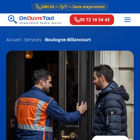
24h/24 — 7j/7 — Sans majoration
On
Ouvre
Tout
09 72 16 54 43
SERRURIER PARIS 24H/24
Accueil
Services
Boulogne-Billancourt