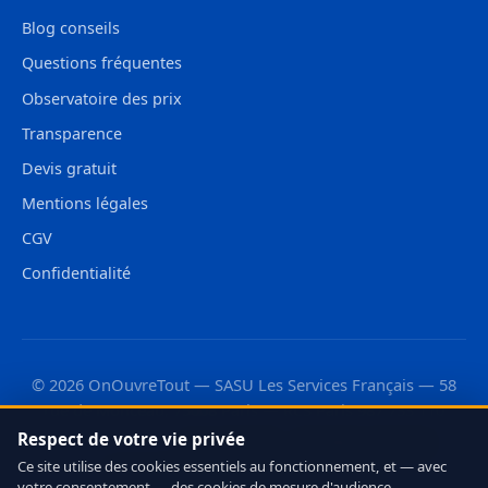
Blog conseils
Questions fréquentes
Observatoire des prix
Transparence
Devis gratuit
Mentions légales
CGV
Confidentialité
© 2026 OnOuvreTout — SASU Les Services Français — 58
rue de Monceau, 75008 Paris — RCS Paris 987 733 110
Respect de votre vie privée
Découvrez aussi :
·
·
OnLeveTout
OnDébouchetout
·
Ce site utilise des cookies essentiels au fonctionnement, et — avec
OnDeRatiseTout
CleanMonAppart
votre consentement — des cookies de mesure d'audience