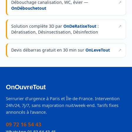
Débouchage canalisation, WC, évier —
OnDébouchetout
Solution complète 3D par
OnDeRatiseTout
:
Dératisation, Désinsectisation, Désinfection
Devis débarras gratuit en 30 min sur
OnLeveTout
OnOuvreTout
Serrurier d’urgence à Paris et Île-de-France. Intervention
24h/24, 7j/7, sans majoration nuit/week-end. Tarifs fixes
annoncés à l’avance.
09 72 16 54 43
WhatsApp 01 83 64 43 45