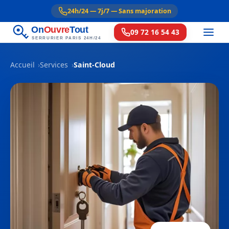
24h/24 — 7j/7 — Sans majoration
On
Ouvre
Tout
09 72 16 54 43
SERRURIER PARIS 24H/24
Accueil
Services
Saint-Cloud