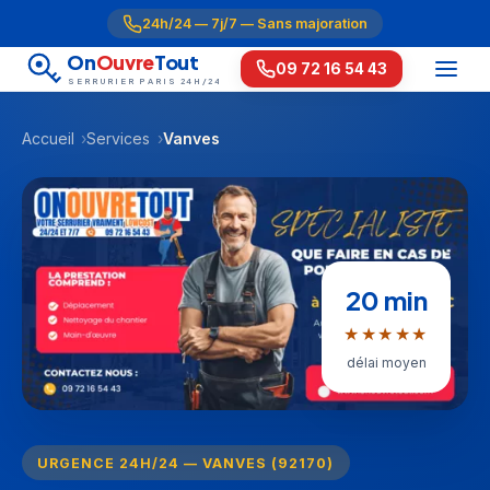
24h/24 — 7j/7 — Sans majoration
On
Ouvre
Tout
09 72 16 54 43
SERRURIER PARIS 24H/24
Accueil
Services
Vanves
20 min
★★★★★
délai moyen
URGENCE 24H/24 — VANVES (92170)