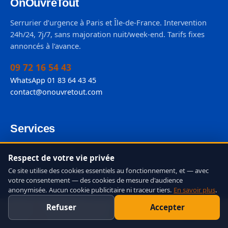
OnOuvreTout
Serrurier d’urgence à Paris et Île-de-France. Intervention
24h/24, 7j/7, sans majoration nuit/week-end. Tarifs fixes
annoncés à l’avance.
09 72 16 54 43
WhatsApp 01 83 64 43 45
contact@onouvretout.com
Services
Ouverture de porte
Respect de votre vie privée
Changement de serrure
Ce site utilise des cookies essentiels au fonctionnement, et — avec
votre consentement — des cookies de mesure d'audience
Blindage de porte
anonymisée. Aucun cookie publicitaire ni traceur tiers.
En savoir plus
.
Dépannage serrurerie
Refuser
Accepter
Serrure 3 points
Appeler
WhatsApp
Devis