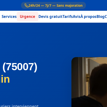
24h/24 — 7j/7 — Sans majoration
Services
Urgence
Devis gratuit
Tarifs
Avis
À propos
Blog
C
 (75007)
in
uriers interviennent