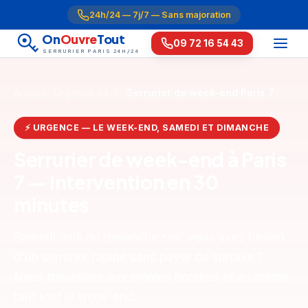
24h/24 — 7j/7 — Sans majoration
On
Ouvre
Tout
09 72 16 54 43
SERRURIER PARIS 24H/24
Accueil
Urgence 24/7
Serrurier de week-end Paris 7
⚡ URGENCE — LE WEEK-END, SAMEDI ET DIMANCHE
Serrurier de week-end à Paris
7 — Intervention en 30
minutes
Samedi midi ou dimanche soir, vous avez besoin
d'un serrurier rapide sans payer de surtaxe ?
Nous travaillons aux mêmes horaires et au même
tarif tout le week-end.