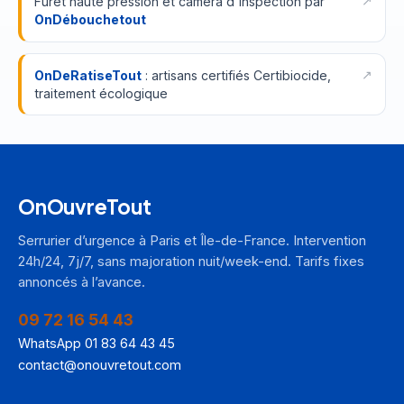
Furet haute pression et caméra d'inspection par
OnDébouchetout
OnDeRatiseTout
: artisans certifiés Certibiocide,
traitement écologique
OnOuvreTout
Serrurier d’urgence à Paris et Île-de-France. Intervention
24h/24, 7j/7, sans majoration nuit/week-end. Tarifs fixes
annoncés à l’avance.
09 72 16 54 43
WhatsApp 01 83 64 43 45
contact@onouvretout.com