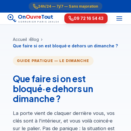
24h/24 — 7j/7 — Sans majoration
On
Ouvre
Tout
09 72 16 54 43
SERRURIER PARIS 24H/24
Accueil
Blog
Que faire si on est bloqué·e dehors un dimanche ?
GUIDE PRATIQUE — LE DIMANCHE
Que faire si on est
bloqué·e dehors un
dimanche ?
La porte vient de claquer derrière vous, vos
clés sont à l'intérieur, et vous voilà coincé·e
sur le palier. Pas de panique : la situation est