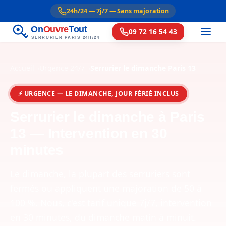
24h/24 — 7j/7 — Sans majoration
On
Ouvre
Tout
09 72 16 54 43
SERRURIER PARIS 24H/24
Accueil
Urgence 24/7
Serrurier le dimanche Paris 13
⚡ URGENCE — LE DIMANCHE, JOUR FÉRIÉ INCLUS
Serrurier le dimanche à Paris
13 — Intervention en 30
minutes
Le dimanche, la plupart des serruriers sont
fermés ou appliquent une majoration de 50 à
100 %. Nous, c'est tarif unique 7j/7, intervention
en 30 minutes, du dimanche matin à minuit.