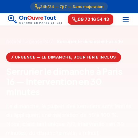
24h/24 — 7j/7 — Sans majoration
On
Ouvre
Tout
09 72 16 54 43
SERRURIER PARIS 24H/24
Accueil
Urgence 24/7
Serrurier le dimanche Paris 16
⚡ URGENCE — LE DIMANCHE, JOUR FÉRIÉ INCLUS
Serrurier le dimanche à Paris
16 — Intervention en 30
minutes
Le dimanche, la plupart des serruriers sont fermés
ou appliquent une majoration de 50 à 100 %.
Nous, c'est tarif unique 7j/7, intervention en 30
minutes, du dimanche matin à minuit.