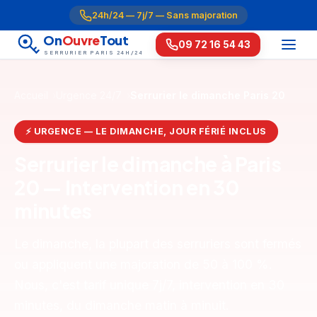
24h/24 — 7j/7 — Sans majoration
On
Ouvre
Tout
09 72 16 54 43
SERRURIER PARIS 24H/24
Accueil
Urgence 24/7
Serrurier le dimanche Paris 20
⚡ URGENCE — LE DIMANCHE, JOUR FÉRIÉ INCLUS
Serrurier le dimanche à Paris
20 — Intervention en 30
minutes
Le dimanche, la plupart des serruriers sont fermés
ou appliquent une majoration de 50 à 100 %.
Nous, c'est tarif unique 7j/7, intervention en 30
minutes, du dimanche matin à minuit.