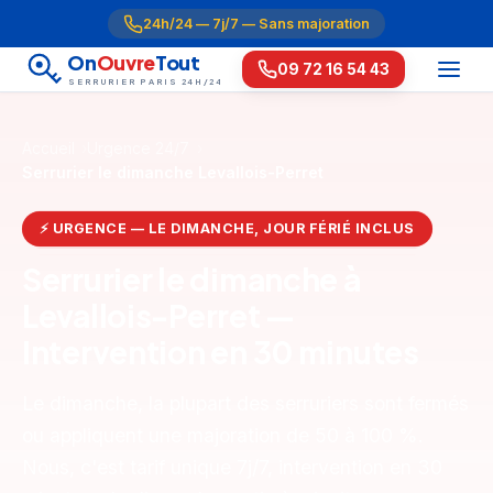
24h/24 — 7j/7 — Sans majoration
On
Ouvre
Tout
09 72 16 54 43
SERRURIER PARIS 24H/24
Accueil
Urgence 24/7
Serrurier le dimanche Levallois-Perret
⚡ URGENCE — LE DIMANCHE, JOUR FÉRIÉ INCLUS
Serrurier le dimanche à
Levallois-Perret —
Intervention en 30 minutes
Le dimanche, la plupart des serruriers sont fermés
ou appliquent une majoration de 50 à 100 %.
Nous, c'est tarif unique 7j/7, intervention en 30