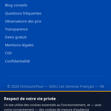
Blog conseils
Questions fréquentes
Observatoire des prix
Transparence
Devis gratuit
Mentions légales
CGV
Confidentialité
© 2026 OnOuvreTout — SASU Les Services Français — 58
rue de Monceau, 75008 Paris — RCS Paris 987 733 110
Respect de votre vie privée
Découvrez aussi :
·
·
OnLeveTout
OnDébouchetout
·
Ce site utilise des cookies essentiels au fonctionnement, et — avec
OnDeRatiseTout
CleanMonAppart
votre consentement — des cookies de mesure d'audience