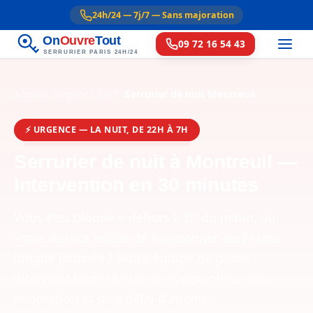
24h/24 — 7j/7 — Sans majoration
On
Ouvre
Tout
09 72 16 54 43
SERRURIER PARIS 24H/24
Accueil
Urgence 24/7
Serrurier de nuit Montreuil
⚡ URGENCE — LA NUIT, DE 22H À 7H
Serrurier de nuit à Montreuil —
Intervention en 30 minutes
Vous êtes bloqué·e dehors à 2h du matin, ou
votre serrure refuse de fonctionner après une
longue journée ? Notre équipe de garde
intervient toute la nuit, sans répondeur, sans
majoration et sans délai d'attente.