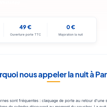
 WhatsApp
49 €
0 €
Ouverture porte TTC
Majoration la nuit
quoi nous appeler la nuit à Par
rnes sont fréquentes : claquage de porte au retour d'une s
lème de cylindre découvert au moment du coucher. La nuit,