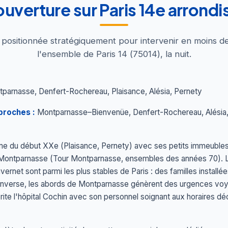
ouverture sur Paris 14e arrond
t positionnée stratégiquement pour intervenir en moins d
l'ensemble de Paris 14 (75014), la nuit.
parnasse, Denfert-Rochereau, Plaisance, Alésia, Pernety
proches :
Montparnasse–Bienvenüe, Denfert-Rochereau, Alésia, 
me du début XXe (Plaisance, Pernety) avec ses petits immeubles e
Montparnasse (Tour Montparnasse, ensembles des années 70). L
ernet sont parmi les plus stables de Paris : des familles installé
l'inverse, les abords de Montparnasse génèrent des urgences vo
abrite l'hôpital Cochin avec son personnel soignant aux horaires 