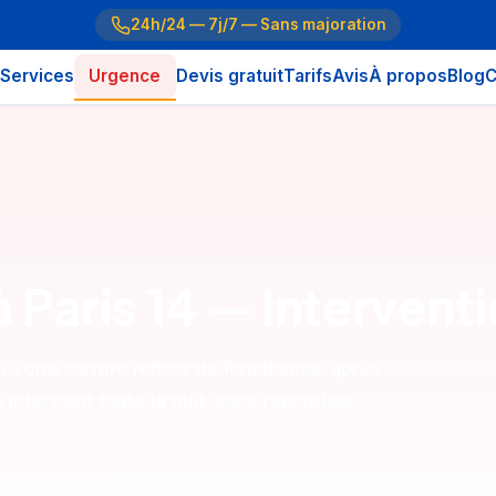
24h/24 — 7j/7 — Sans majoration
Services
Urgence
Devis gratuit
Tarifs
Avis
À propos
Blog
C
 à Paris 14 — Interven
 votre serrure refuse de fonctionner après
intervient toute la nuit, sans répondeur,