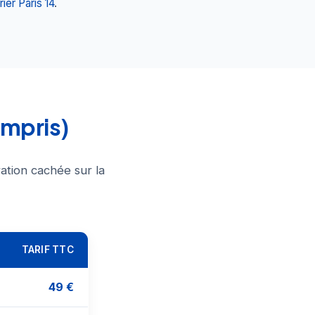
rier Paris 14
.
ompris)
ation cachée sur la
TARIF TTC
49 €