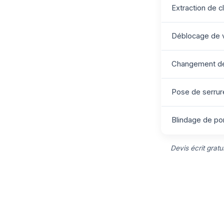
Extraction de c
Déblocage de v
Changement de 
Pose de serrure
Blindage de por
Devis écrit grat