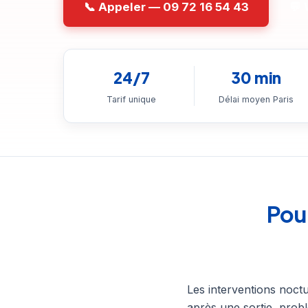
📞 Appeler — 09 72 16 54 43
💬
24/7
30 min
Tarif unique
Délai moyen Paris
Pour
Les interventions noctu
après une sortie, prob