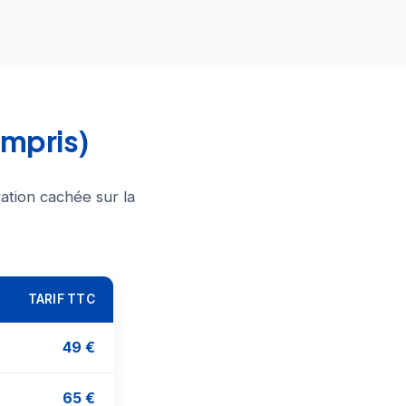
ompris)
ation cachée sur la
TARIF TTC
49 €
65 €