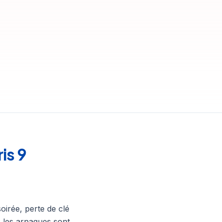
is 9
oirée, perte de clé
 les arnaques sont