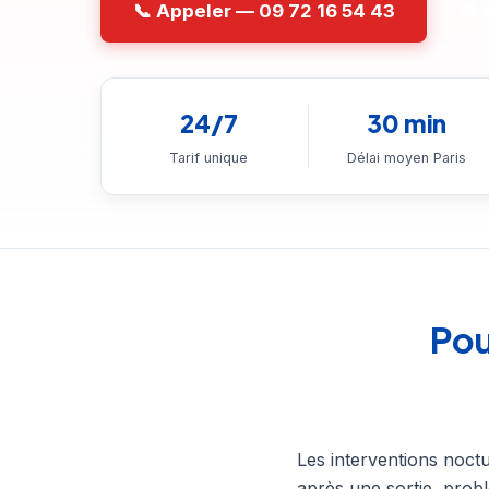
📞 Appeler — 09 72 16 54 43
💬
24/7
30 min
Tarif unique
Délai moyen Paris
Pou
Les interventions noctu
après une sortie, prob