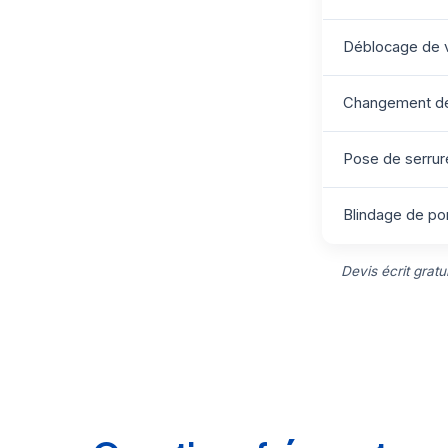
Déblocage de v
Changement de 
Pose de serrure
Blindage de por
Devis écrit grat