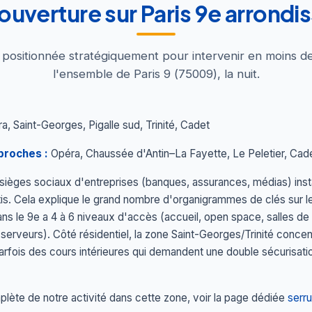
ouverture sur Paris 9e arrond
t positionnée stratégiquement pour intervenir en moins d
l'ensemble de Paris 9 (75009), la nuit.
, Saint-Georges, Pigalle sud, Trinité, Cadet
proches :
Opéra, Chaussée d'Antin–La Fayette, Le Peletier, Cad
 sièges sociaux d'entreprises (banques, assurances, médias) ins
s. Cela explique le grand nombre d'organigrammes de clés sur les
ans le 9e a 4 à 6 niveaux d'accès (accueil, open space, salles de 
 serveurs). Côté résidentiel, la zone Saint-Georges/Trinité conce
fois des cours intérieures qui demandent une double sécurisatio
lète de notre activité dans cette zone, voir la page dédiée
serru