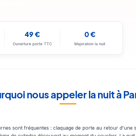
 WhatsApp
49 €
0 €
Ouverture porte TTC
Majoration la nuit
rquoi nous appeler la nuit à Par
rnes sont fréquentes : claquage de porte au retour d'une s
lème de cylindre découvert au moment du coucher. La nuit,