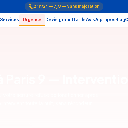
24h/24 — 7j/7 — Sans majoration
Services
Urgence
Devis gratuit
Tarifs
Avis
À propos
Blog
C
 à Paris 9 — Intervent
 votre serrure refuse de fonctionner après
intervient toute la nuit, sans répondeur,