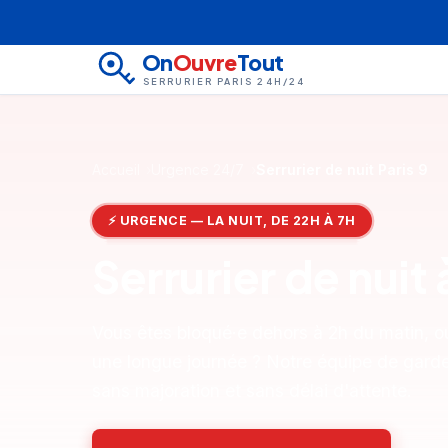
On
Ouvre
Tout
SERRURIER PARIS 24H/24
Accueil
Urgence 24/7
Serrurier de nuit Paris 9
⚡ URGENCE — LA NUIT, DE 22H À 7H
Serrurier de nuit
Vous êtes bloqué·e dehors à 2h du matin, ou
une longue journée ? Notre équipe de garde 
sans majoration et sans délai d'attente.