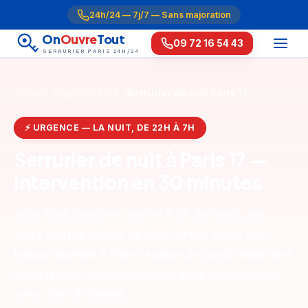
24h/24 — 7j/7 — Sans majoration
On
Ouvre
Tout
09 72 16 54 43
SERRURIER PARIS 24H/24
Accueil
Urgence 24/7
Serrurier de nuit Paris 17
⚡ URGENCE — LA NUIT, DE 22H À 7H
Serrurier de nuit à Paris 17 —
Intervention en 30 minutes
Vous êtes bloqué·e dehors à 2h du matin, ou
votre serrure refuse de fonctionner après une
longue journée ? Notre équipe de garde intervient
toute la nuit, sans répondeur, sans majoration et
sans délai d'attente.