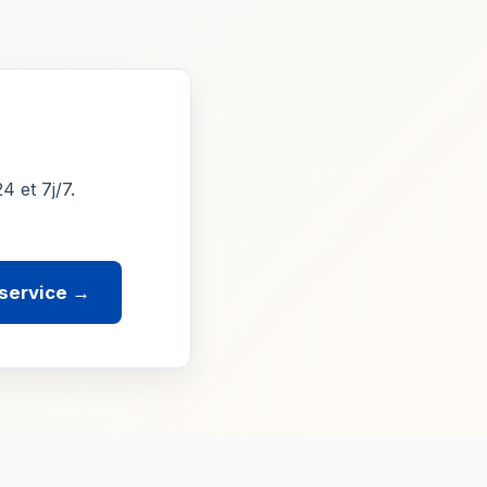
4 et 7j/7.
 service →