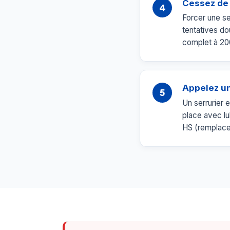
Cessez de 
4
Forcer une se
tentatives d
complet à 200
Appelez un
5
Un serrurier 
place avec lu
HS (remplace