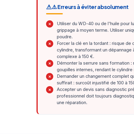
⚠️ Erreurs à éviter absolument
Utiliser du WD-40 ou de l'huile pour lu
✗
grippage à moyen terme. Utiliser uni
poudre.
Forcer la clé en la tordant : risque de 
✗
cylindre, transformant un dépannage à
complexe à 150 €.
Démonter la serrure sans formation : 
✗
goupilles internes, rendant le cylindre 
Demander un changement complet qu
✗
suffirait : surcoût injustifié de 100 à 15
Accepter un devis sans diagnostic préa
✗
professionnel doit toujours diagnos
une réparation.