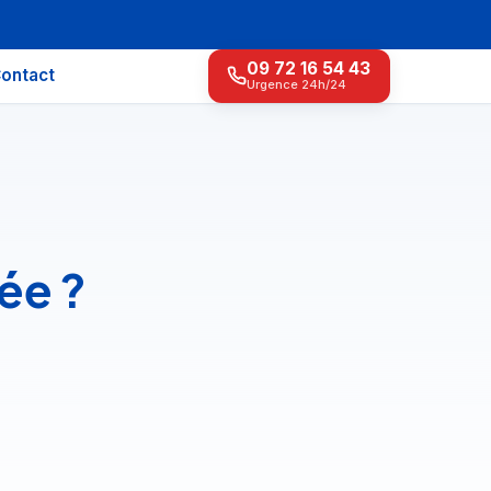
09 72 16 54 43
ontact
Urgence 24h/24
rée ?