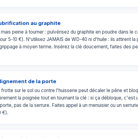
ubrification au graphite
re mais peine à tourner : pulvérisez du graphite en poudre dans le c
pour 5-10 €). N'utilisez JAMAIS de WD-40 ni d'huile : ils attirent la
grippage à moyen terme. Insérez la clé doucement, faites des peti
alignement de la porte
frotte sur le sol ou contre l'huisserie peut décaler le pêne et bloq
rement la poignée tout en tournant la clé : si ça débloque, c'est
porte, pas de la serrure. Faites appel à un menuisier ou un serrurie
 €).