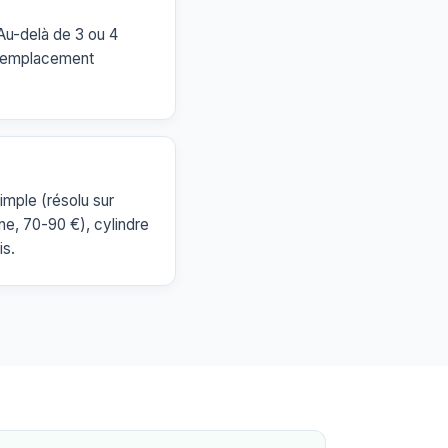
 Au-delà de 3 ou 4
n remplacement
imple (résolu sur
ne, 70-90 €), cylindre
is.