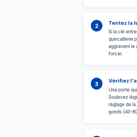
Tentez la l
2
Si la clé ent
quincaillerie 
aggravent le 
forcer.
Vérifiez l'
3
Une porte qui 
Soulevez légè
réglage de la 
gonds (40-80