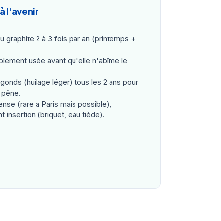
à l'avenir
 au graphite 2 à 3 fois par an (printemps +
iblement usée avant qu'elle n'abîme le
 gonds (huilage léger) tous les 2 ans pour
u pêne.
ense (rare à Paris mais possible),
t insertion (briquet, eau tiède).