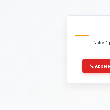
Notre équ
📞 Appele