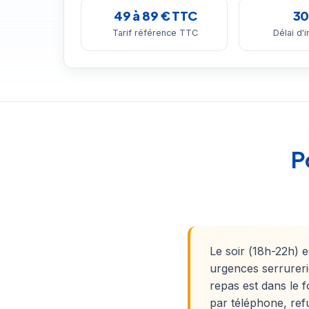
49 à 89 € TTC
30
Tarif référence TTC
Délai d'
P
Le soir (18h-22h) e
urgences serrurerie
repas est dans le f
par téléphone, ref