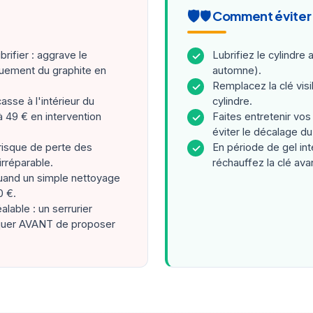
🛡️ Comment éviter 
brifier : aggrave le
Lubrifiez le cylindre
✓
quement du graphite en
automne).
Remplacez la clé vis
✓
casse à l'intérieur du
cylindre.
 49 € en intervention
Faites entretenir vos
✓
éviter le décalage d
risque de perte des
En période de gel int
✓
irréparable.
réchauffez la clé avan
and un simple nettoyage
0 €.
lable : un serrurier
tiquer AVANT de proposer