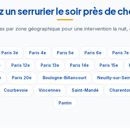
 un serrurier le soir près de c
s par zone géographique pour une intervention la nuit,
Paris 3e
Paris 4e
Paris 5e
Paris 6e
Paris 7e
e
Paris 12e
Paris 13e
Paris 14e
Paris 15e
e
Paris 20e
Boulogne-Billancourt
Neuilly-sur-Sei
Courbevoie
Vincennes
Saint-Mandé
Charento
Pantin