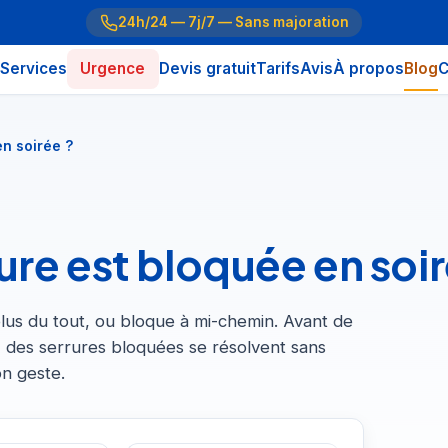
24h/24 — 7j/7 — Sans majoration
Services
Urgence
Devis gratuit
Tarifs
Avis
À propos
Blog
C
en soirée ?
rrure est bloquée en soi
plus du tout, ou bloque à mi-chemin. Avant de
 % des serrures bloquées se résolvent sans
n geste.