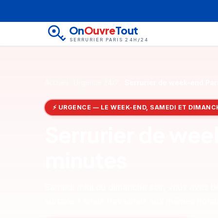
On
Ouvre
Tout
SERRURIER PARIS 24H/24
Accueil
Urgence 24/7
Serrurier de week-end Par
⚡ URGENCE — LE WEEK-END, SAMEDI ET DIMANC
Serrurier de wee
minutes
Samedi midi ou dimanche soir, vous avez be
surtaxe ? Nous travaillons aux mêmes horai