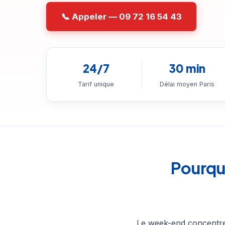
📞 Appeler — 09 72 16 54 43
💬
24/7
30 min
Tarif unique
Délai moyen Paris
Pourqu
Le week-end concentre