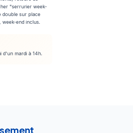
cher "serrurier week-
e double sur place
, week-end inclus.
i d'un mardi à 14h.
issement