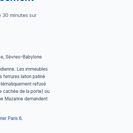
e 30 minutes sur
ice, Sèvres–Babylone
otidienne. Les immeubles
ferrures laiton patiné
ystématiquement refusé
ce cachée de la porte) ou
t rue Mazarine demandent
rier Paris 6
.