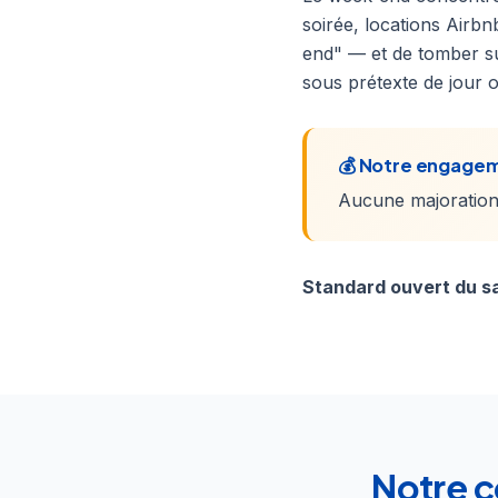
soirée, locations Airbn
end" — et de tomber su
sous prétexte de jour o
💰 Notre engagem
Aucune majoration 
Standard ouvert du sa
Notre c