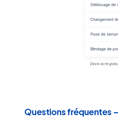
Déblocage de v
Changement de 
Pose de serrure
Blindage de por
Devis écrit grat
Questions fréquentes —