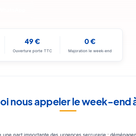
 WhatsApp
49 €
0 €
Ouverture porte TTC
Majoration le week-end
oi nous appeler le week-end à 
 une part importante des urgences serrurerie : déménagem