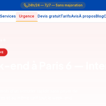
24h/24 — 7j/7 — Sans majoration
Services
Urgence
Devis gratuit
Tarifs
Avis
À propos
Blog
C
is 6
HE
k-end à Paris 6 — Inte
soin d'un serrurier rapide sans payer de
res et au même tarif tout le week-end.