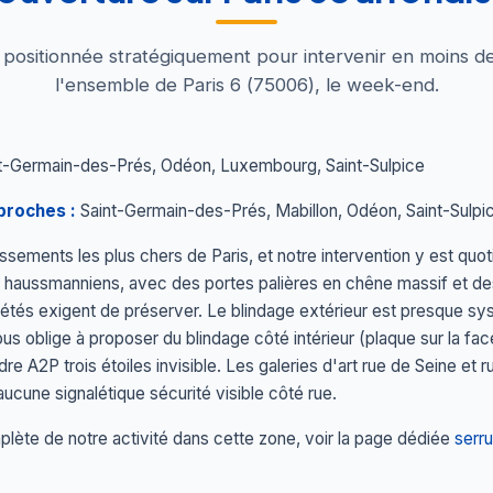
t positionnée stratégiquement pour intervenir en moins d
l'ensemble de Paris 6 (75006), le week-end.
t-Germain-des-Prés, Odéon, Luxembourg, Saint-Sulpice
proches :
Saint-Germain-des-Prés, Mabillon, Odéon, Saint-Sulp
issements les plus chers de Paris, et notre intervention y est qu
 haussmanniens, avec des portes palières en chêne massif et des 
riétés exigent de préserver. Le blindage extérieur est presque s
us oblige à proposer du blindage côté intérieur (plaque sur la fa
re A2P trois étoiles invisible. Les galeries d'art rue de Seine e
aucune signalétique sécurité visible côté rue.
lète de notre activité dans cette zone, voir la page dédiée
serru