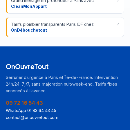
Grand ménage en profondeur à Paris avec
CleanMonAppart
Tarifs plombier transparents Paris IDF chez
OnDébouchetout
OnOuvreTout
Serrurier d’urgence à Paris et Île-de-France. Intervention
24h/24, 7j/7, sans majoration nuit/week-end. Tarifs fixes
annoncés à l’avance.
09 72 16 54 43
WhatsApp 01 83 64 43 45
contact@onouvretout.com