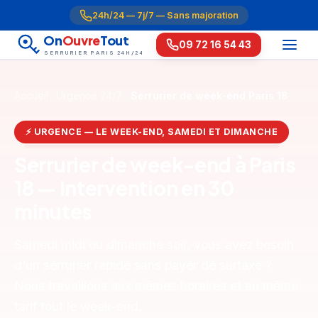
24h/24 — 7j/7 — Sans majoration
On
Ouvre
Tout
09 72 16 54 43
SERRURIER PARIS 24H/24
Accueil
Urgence 24/7
Serrurier de week-end Paris 18
⚡ URGENCE — LE WEEK-END, SAMEDI ET DIMANCHE
Serrurier de week-end à Paris
18 — Intervention en 30
minutes
Samedi midi ou dimanche soir, vous avez besoin
d'un serrurier rapide sans payer de surtaxe ?
Nous travaillons aux mêmes horaires et au même
tarif tout le week-end.