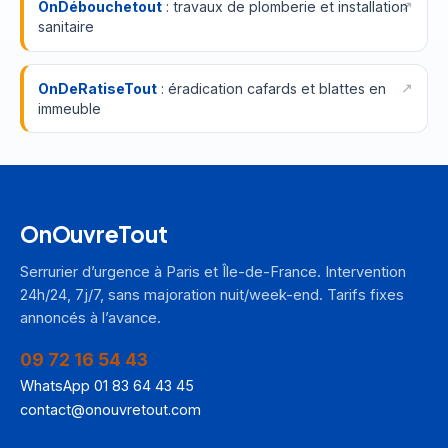
OnDébouchetout
: travaux de plomberie et installation
sanitaire
OnDeRatiseTout
: éradication cafards et blattes en
immeuble
OnOuvreTout
Serrurier d’urgence à Paris et Île-de-France. Intervention
24h/24, 7j/7, sans majoration nuit/week-end. Tarifs fixes
annoncés à l’avance.
09 72 16 54 43
WhatsApp 01 83 64 43 45
contact@onouvretout.com