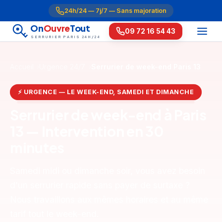
24h/24 — 7j/7 — Sans majoration
On
Ouvre
Tout
09 72 16 54 43
SERRURIER PARIS 24H/24
Accueil
Urgence 24/7
Serrurier de week-end Paris 13
⚡ URGENCE — LE WEEK-END, SAMEDI ET DIMANCHE
Serrurier de week-end à Paris
13 — Intervention en 30
minutes
Samedi midi ou dimanche soir, vous avez besoin
d'un serrurier rapide sans payer de surtaxe ?
Nous travaillons aux mêmes horaires et au même
tarif tout le week-end.