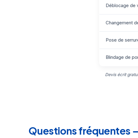
Déblocage de v
Changement de 
Pose de serrure
Blindage de por
Devis écrit grat
Questions fréquentes —