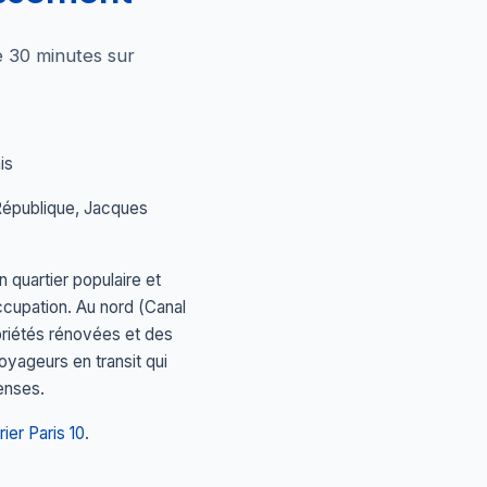
e 30 minutes sur
is
 République, Jacques
 quartier populaire et
ccupation. Au nord (Canal
priétés rénovées et des
oyageurs en transit qui
enses.
rier Paris 10
.