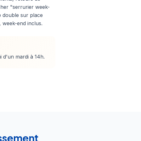
cher "serrurier week-
e double sur place
, week-end inclus.
i d'un mardi à 14h.
issement