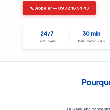
📞 Appeler — 09 72 16 54 43
💬
24/7
30 min
Tarif unique
Délai moyen Paris
Pourquo
Le week-end concentre