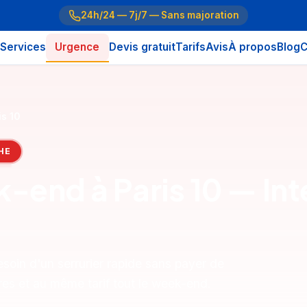
24h/24 — 7j/7 — Sans majoration
Services
Urgence
Devis gratuit
Tarifs
Avis
À propos
Blog
C
is 10
HE
k-end à Paris 10 — Int
soin d'un serrurier rapide sans payer de
res et au même tarif tout le week-end.