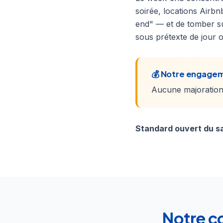
soirée, locations Airbn
end" — et de tomber su
sous prétexte de jour o
💰 Notre engagem
Aucune majoration 
Standard ouvert du sa
Notre c