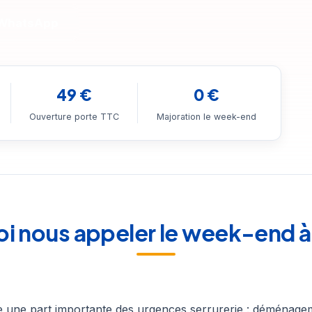
 WhatsApp
49 €
0 €
Ouverture porte TTC
Majoration le week-end
i nous appeler le week-end à 
 une part importante des urgences serrurerie : déménagem