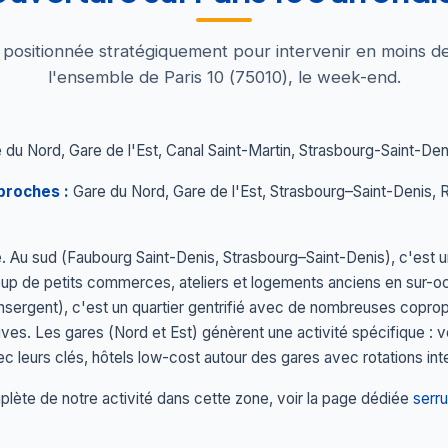
t positionnée stratégiquement pour intervenir en moins d
l'ensemble de Paris 10 (75010), le week-end.
du Nord, Gare de l'Est, Canal Saint-Martin, Strasbourg-Saint-Den
proches :
Gare du Nord, Gare de l'Est, Strasbourg–Saint-Denis,
. Au sud (Faubourg Saint-Denis, Strasbourg–Saint-Denis), c'est un
oup de petits commerces, ateliers et logements anciens en sur-o
nsergent), c'est un quartier gentrifié avec de nombreuses copro
es. Les gares (Nord et Est) génèrent une activité spécifique : v
c leurs clés, hôtels low-cost autour des gares avec rotations int
lète de notre activité dans cette zone, voir la page dédiée
serru