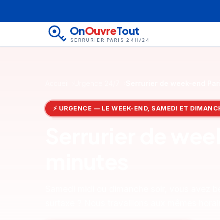
On
Ouvre
Tout
SERRURIER PARIS 24H/24
Accueil
Urgence 24/7
Serrurier de week-end Par
⚡ URGENCE — LE WEEK-END, SAMEDI ET DIMANC
Serrurier de wee
minutes
Samedi midi ou dimanche soir, vous avez be
surtaxe ? Nous travaillons aux mêmes horai