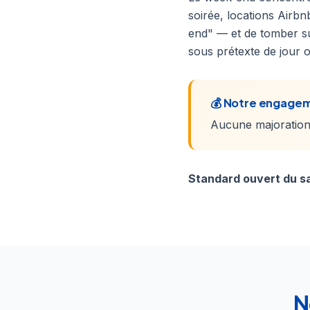
soirée, locations Airbn
end" — et de tomber su
sous prétexte de jour o
💰 Notre engagem
Aucune majoration 
Standard ouvert du sa
N