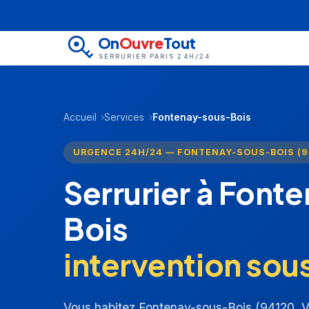
On
Ouvre
Tout
SERRURIER PARIS 24H/24
Accueil
Services
Fontenay-sous-Bois
URGENCE 24H/24 — FONTENAY-SOUS-BOIS (9
Serrurier à Font
Bois
intervention sou
Vous habitez Fontenay-sous-Bois (94120, 