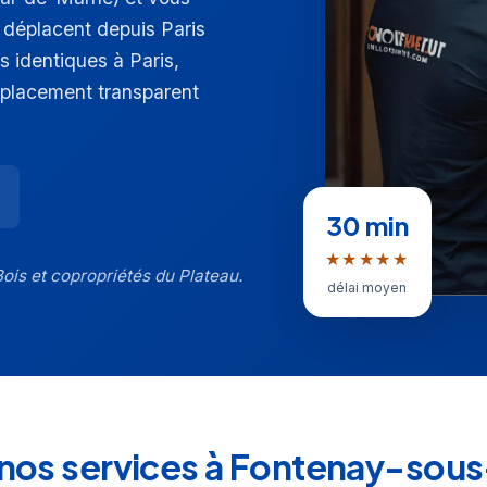
e déplacent depuis Paris
s identiques à Paris,
éplacement transparent
30 min
★★★★★
is et copropriétés du Plateau.
délai moyen
nos services à Fontenay-sou