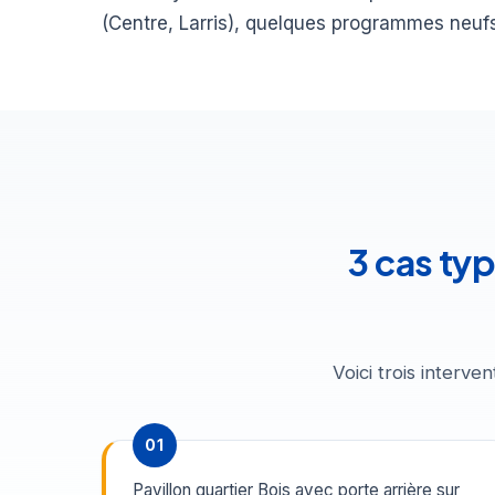
(Centre, Larris), quelques programmes neufs 
3 cas ty
Voici trois interv
01
Pavillon quartier Bois avec porte arrière sur