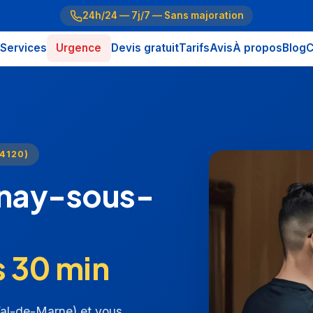
24h/24 — 7j/7 — Sans majoration
Services
Urgence
Devis gratuit
Tarifs
Avis
À propos
Blog
C
4120)
enay-sous-
s 30 min
Val-de-Marne) et vous