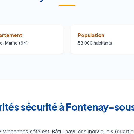
artement
Population
de-Marne (94)
53 000 habitants
larités sécurité à Fontenay-so
 Vincennes côté est. Bâti : pavillons individuels (quarti