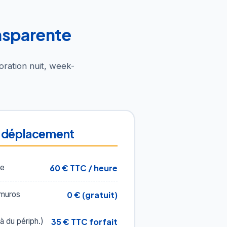
ransparente
oration nuit, week-
 déplacement
60 € TTC / heure
re
0 € (gratuit)
-muros
35 € TTC forfait
 du périph.)