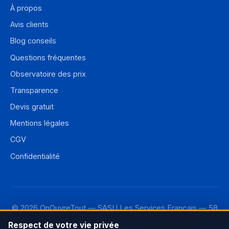
À propos
Avis clients
Blog conseils
Questions fréquentes
Observatoire des prix
Transparence
Devis gratuit
Mentions légales
CGV
Confidentialité
© 2026 OnOuvreTout — SASU Les Services Français — 58
rue de Monceau, 75008 Paris — RCS Paris 987 733 110
Respect de votre vie privée