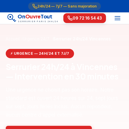
24h/24 — 7j/7 — Sans majoration
On
Ouvre
Tout
09 72 16 54 43
SERRURIER PARIS 24H/24
Accueil
Urgence 24/7
Serrurier 24h/24 Vincennes
⚡ URGENCE — 24H/24 ET 7J/7
Serrurier 24h/24 à Vincennes
— Intervention en 30 minutes
Une urgence ne choisit pas son horaire. Notre
standard est ouvert 24 heures sur 24, sept jours
sur sept, jours fériés inclus. Aucun répondeur,
aucun centre d'appel externalisé.