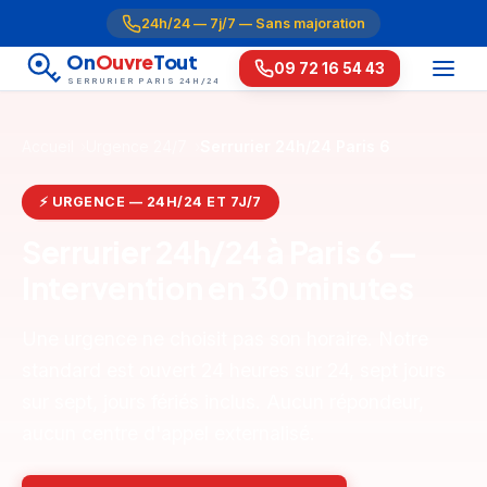
24h/24 — 7j/7 — Sans majoration
On
Ouvre
Tout
09 72 16 54 43
SERRURIER PARIS 24H/24
Accueil
Urgence 24/7
Serrurier 24h/24 Paris 6
⚡ URGENCE — 24H/24 ET 7J/7
Serrurier 24h/24 à Paris 6 —
Intervention en 30 minutes
Une urgence ne choisit pas son horaire. Notre
standard est ouvert 24 heures sur 24, sept jours
sur sept, jours fériés inclus. Aucun répondeur,
aucun centre d'appel externalisé.