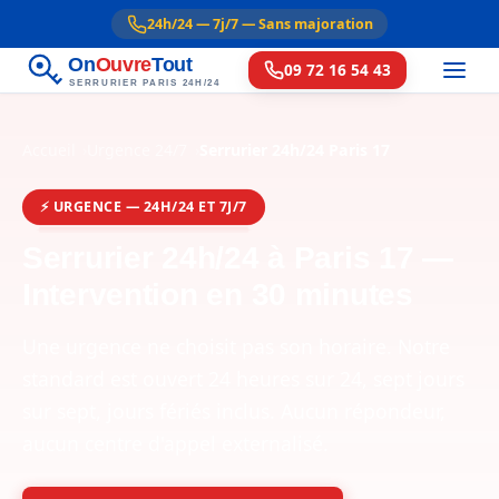
24h/24 — 7j/7 — Sans majoration
On
Ouvre
Tout
09 72 16 54 43
SERRURIER PARIS 24H/24
Accueil
Urgence 24/7
Serrurier 24h/24 Paris 17
⚡ URGENCE — 24H/24 ET 7J/7
Serrurier 24h/24 à Paris 17 —
Intervention en 30 minutes
Une urgence ne choisit pas son horaire. Notre
standard est ouvert 24 heures sur 24, sept jours
sur sept, jours fériés inclus. Aucun répondeur,
aucun centre d'appel externalisé.