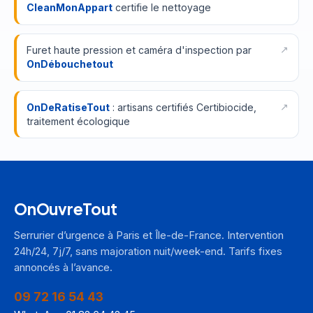
CleanMonAppart
certifie le nettoyage
Furet haute pression et caméra d'inspection par
OnDébouchetout
OnDeRatiseTout
: artisans certifiés Certibiocide,
traitement écologique
OnOuvreTout
Serrurier d’urgence à Paris et Île-de-France. Intervention
24h/24, 7j/7, sans majoration nuit/week-end. Tarifs fixes
annoncés à l’avance.
09 72 16 54 43