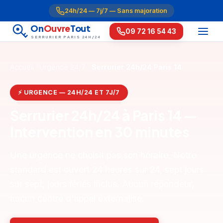
24h/24 — 7j/7 — Sans majoration
On
Ouvre
Tout
09 72 16 54 43
SERRURIER PARIS 24H/24
Accueil
Urgence 24/7
Serrurier 24h/24 Paris 14
⚡ URGENCE — 24H/24 ET 7J/7
Serrurier 24h/24 à Paris 14 —
Intervention en 30 minutes
Une urgence ne choisit pas son horaire. Notre
standard est ouvert 24 heures sur 24, sept jours
sur sept, jours fériés inclus. Aucun répondeur,
aucun centre d'appel externalisé.