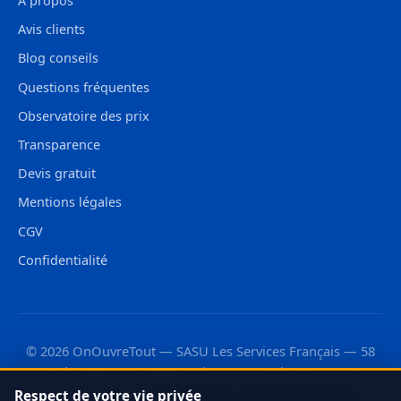
À propos
Avis clients
Blog conseils
Questions fréquentes
Observatoire des prix
Transparence
Devis gratuit
Mentions légales
CGV
Confidentialité
© 2026 OnOuvreTout — SASU Les Services Français — 58
rue de Monceau, 75008 Paris — RCS Paris 987 733 110
Respect de votre vie privée
Découvrez aussi :
·
·
OnLeveTout
OnDébouchetout