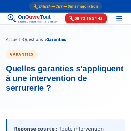
24h/24 — 7j/7 — Sans majoration
On
Ouvre
Tout
09 72 16 54 43
SERRURIER PARIS 24H/24
Accueil
Questions
Garanties
GARANTIES
Quelles garanties s'appliquent
à une intervention de
serrurerie ?
Réponse courte :
Toute intervention