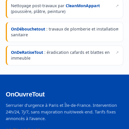
Nettoyage post-travaux par
CleanMonAppart
(poussière, plâtre, peinture)
OnDébouchetout
: travaux de plomberie et installation
sanitaire
OnDeRatiseTout
: éradication cafards et blattes en
immeuble
OnOuvreTout
Serrurier d’urgence à Paris et Île-de-France. Intervention
24h/24, 7j/7, sans majoration nuit/week-end. Tarifs fixes
annoncés à l’avance.