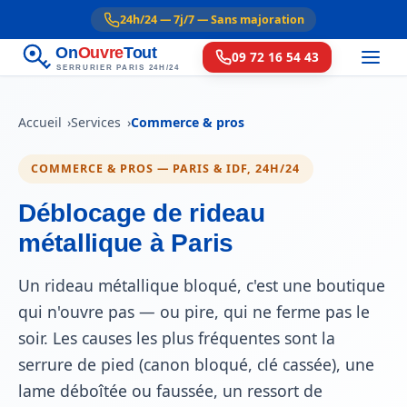
24h/24 — 7j/7 — Sans majoration
On
Ouvre
Tout
09 72 16 54 43
SERRURIER PARIS 24H/24
Accueil
Services
Commerce & pros
COMMERCE & PROS — PARIS & IDF, 24H/24
Déblocage de rideau
métallique à Paris
Un rideau métallique bloqué, c'est une boutique
qui n'ouvre pas — ou pire, qui ne ferme pas le
soir. Les causes les plus fréquentes sont la
serrure de pied (canon bloqué, clé cassée), une
lame déboîtée ou faussée, un ressort de